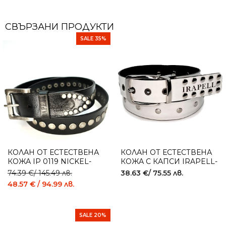
СВЪРЗАНИ ПРОДУКТИ
SALE 35%
КОЛАН ОТ ЕСТЕСТВЕНА
КОЛАН ОТ ЕСТЕСТВЕНА
КОЖА IP 0119 NICKEL-
КОЖА С КАПСИ IRAPELL-
FREE
IP 2 FACE BLACK & WHITE
74.39
€
/ 145.49 лв.
38.63
€
/ 75.55 лв.
48.57
€
/ 94.99 лв.
SALE 20%