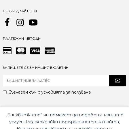
ПОСЛЕДВАЙТЕ НИ
ПЛАТЕЖНИ МЕТОДИ
ЗАПИШЕТЕ СЕ ЗА НАШИЯ БЮЛЕТИН
Съгласен съм с
условията за ползване
© 2026 Irapell.com Всички права запазени
Power by WPS
„Бисквитките“ ни помагат да подобрим нашите
услуги. Разглеждайки съдържанието на сайта,
При спор, който не може да бъде решен съвместно с избрания
Вие се съгласявате и с използването на