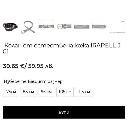
Колан от естествена кожа IRAPELL-J
01
30.65
€
/ 59.95 лв.
Alternative:
Изберете Вашият размер
75см
85 см
95 см
105 см
115 см
КУПИ