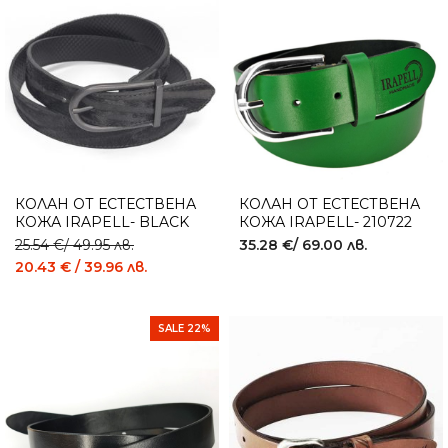
КОЛАН ОТ ЕСТЕСТВЕНА
КОЛАН ОТ ЕСТЕСТВЕНА
КОЖА IRAPELL- BLACK
КОЖА IRAPELL- 210722
TIGER
GREEN
25.54
€
/ 49.95 лв.
35.28
€
/ 69.00 лв.
20.43
€
/ 39.96 лв.
SALE 22%