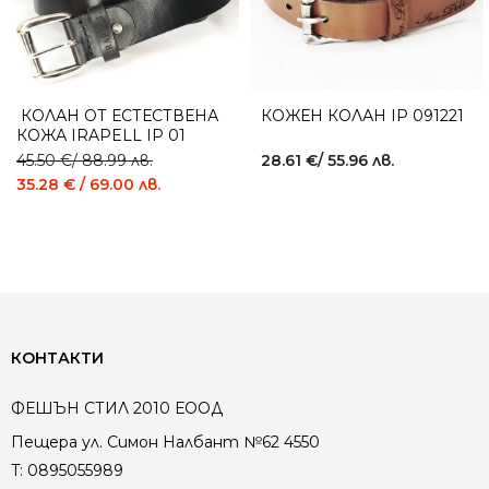
КОЛАН ОТ ЕСТЕСТВЕНА
КОЖЕН КОЛАН IP 091221
КОЖА IRAPELL IP 01
BLACK
45.50
€
/ 88.99 лв.
28.61
€
/ 55.96 лв.
35.28
€
/ 69.00 лв.
КОНТАКТИ
ФЕШЪН СТИЛ 2010 ЕООД
Пещера ул. Симон Налбант №62 4550
T:
0895055989