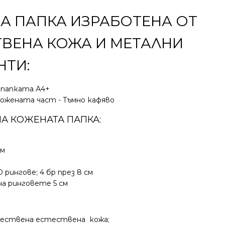
А ПАПКА ИЗРАБОТЕНА ОТ
ТВЕНА КОЖА И МЕТАЛНИ
НТИ:
 папката А4+
ожената част - Тъмно кафяво
А КОЖЕНАТА ПАПКА:
м
см
 рингове; 4 бр през 8 см
на ринговете 5 см
чествена естествена кожа;