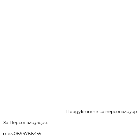
Продуктите са персонализира
За Персонализация:
тел.0894788455