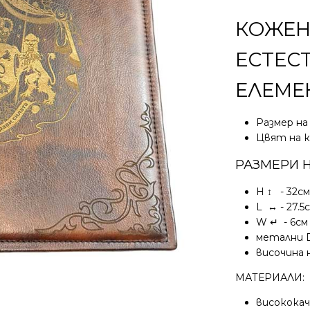
КОЖЕН
ЕСТЕС
ЕЛЕМЕ
Размер на
Цвят на к
РАЗМЕРИ Н
H ↕️ - 32с
L ↔️ - 27.5
W ↵ - 6см
метални D
височина 
МАТЕРИАЛИ:
високока