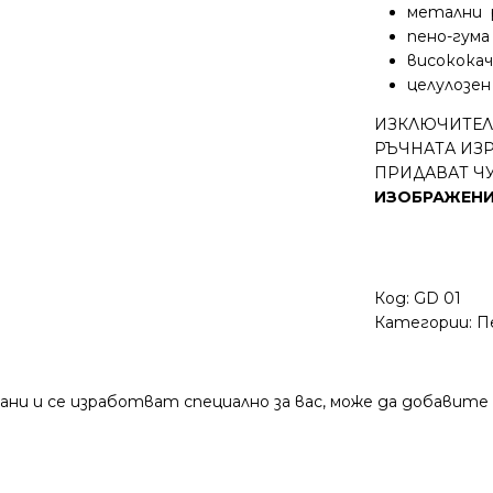
метални 
пено-гума
висококач
целулозе
ИЗКЛЮЧИТЕЛ
РЪЧНАТА ИЗ
ПРИДАВАТ ЧУ
ИЗОБРАЖЕНИ
Код:
GD 01
Категории:
П
ни и се изработват специално за вас, може да добавите н