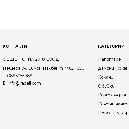
КОНТАКТИ
КАТЕГОРИИ
ФЕШЪН СТИЛ 2010 ЕООД
Handmade
Пещера ул. Симон Налбант №62 4550
Дамски кожен
T:
0895055989
Колани
E:
info@irapell.com
Обувки
Картхолдъри
Кожени чант
Персонализир