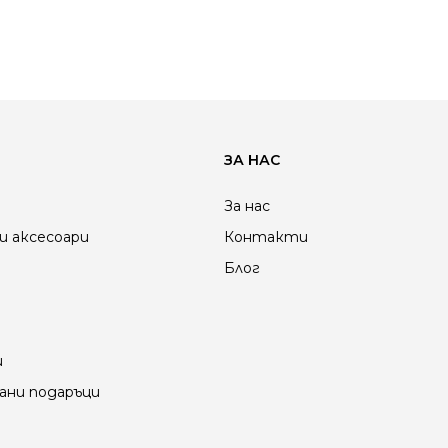
ЗА НАС
За нас
и аксесоари
Контакти
Блог
и
ани подаръци