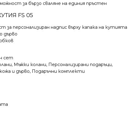
можност за бързо сваляне на единия пръстен
УТИЯ FS 05
т за персонализиран надпис върху капака на кутията
о дърво
обков
н сет
олани
,
Мъжки колани
,
Персонализирани подаръци
,
кожа и дърво
,
Подаръчни комплекти
ката