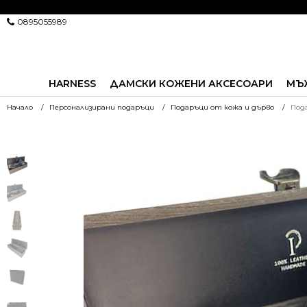
0895055989
HARNESS
ДАМСКИ КОЖЕНИ АКСЕСОАРИ
МЪ
Начало
Персонализирани подаръци
Подаръци от кожа и дърво
Под