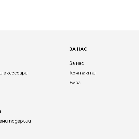
ЗА НАС
За нас
и аксесоари
Контакти
Блог
и
ани подаръци