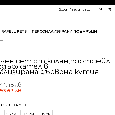
Вход | Регистрация
IRAPELL PETS
ПЕРСОНАЛИЗИРАНИ ПОДАРЪЦИ
утия
чен сет от колан,портфейл
одържател в
ализирана дървена кутия
244.48 лв.
193.63 лв.
шият размер
м
95 см
105 см
115 см