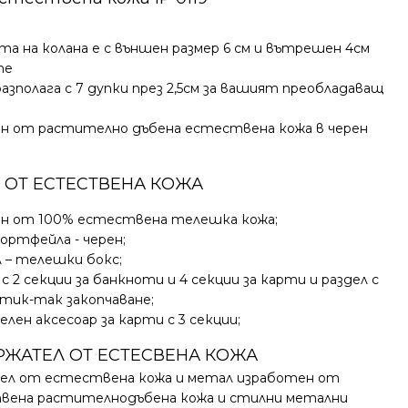
а на колана е с външен размер 6 см и вътрешен 4см
те
азполага с 7 дупки през 2,5см за вашият преобладаващ
н от растително дъбена естествена кожа в черен
 ОТ ЕСТЕСТВЕНА КОЖА
н от 100% естествена телешка кожа;
ортфейла - черен;
 – телешки бокс;
 с 2 секции за банкноти и 4 секции за карти и раздел с
тик-так закопчаване;
лен аксесоар за карти с 3 секции;
ЖАТЕЛ ОТ ЕСТЕСВЕНА КОЖА
ел от естествена кожа и метал изработен от
вена растителнoдъбена кожа и стилни метални