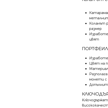
Катарамат
метални
Коланът р
размер
Изработе
цвят
ПОРТФЕИЛ
Изработе
Цвят на п
Материал
Разполага
монети с 
Допълните
КЛЮЧОДЪР
Kлючодържат
висококачест