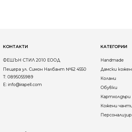
КОНТАКТИ
КАТЕГОРИИ
ФЕШЪН СТИЛ 2010 ЕООД
Handmade
Пещера ул. Симон Налбант №62 4550
Дамски кожен
T:
0895055989
Колани
E:
info@irapell.com
Обувки
Картхолдъри
Кожени чант
Персонализир