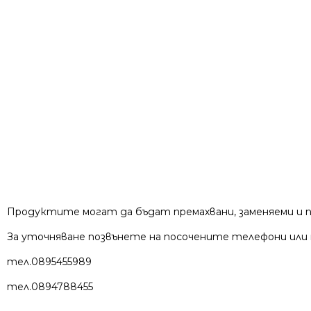
Продуктите могат да бъдат премахвани, заменяеми и п
За уточняване позвънете на посочените телефони или
тел.0895455989
тел.0894788455