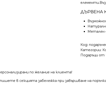
елементи.Въз
ДЪРВЕНА К
Възможнос
Натуралн
Метален 
Код:
подаръче
Категории:
К
Подаръци от 
ерсонализирани по желание на клиента!
 пишете в секцията забележка при завършване на поръч