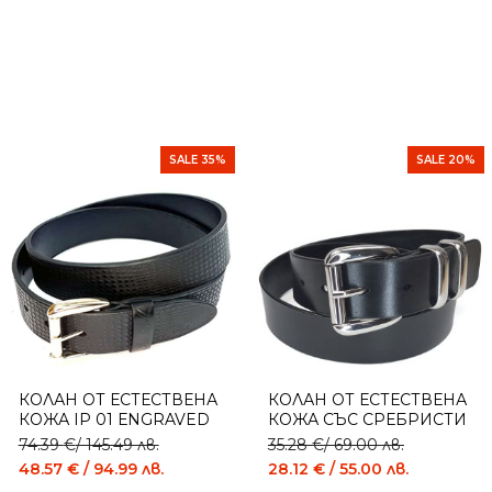
SALE 35%
SALE 20%
КОЛАН ОТ ЕСТЕСТВЕНА
КОЛАН ОТ ЕСТЕСТВЕНА
КОЖА IP 01 ЕNGRAVED
КОЖА СЪС СРЕБРИСТИ
BLACK
ЕЛЕМЕНТИ IRAPELL- IP
74.39
€
/ 145.49 лв.
35.28
€
/ 69.00 лв.
015A
48.57
€
/ 94.99 лв.
28.12
€
/ 55.00 лв.