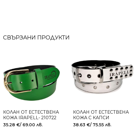
СВЪРЗАНИ ПРОДУКТИ
КОЛАН ОТ ЕСТЕСТВЕНА
КОЛАН ОТ ЕСТЕСТВЕНА
КОЖА IRAPELL- 210722
КОЖА С КАПСИ
GREEN-GOLD
IRAPELL- IP 2 FACE
35.28
€
/ 69.00 лв.
38.63
€
/ 75.55 лв.
BLACK & WHITE