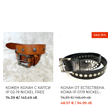
SALE 35%
КОЖЕН КОЛАН С КАПСИ
КОЛАН ОТ ЕСТЕСТВЕНА
IP 02-19 NICKEL FREE
КОЖА IP 0119 NICKEL-
FREE
74.39
€
/ 145.49 лв.
74.39
€
/ 145.49 лв.
48.57
€
/ 94.99 лв.