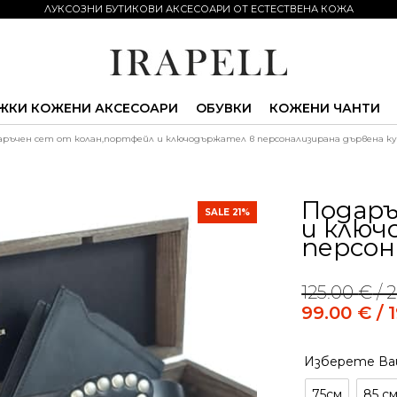
ЛУКСОЗНИ БУТИКОВИ АКСЕСОАРИ ОТ ЕСТЕСТВЕНА КОЖА
ЖКИ КОЖЕНИ АКСЕСОАРИ
ОБУВКИ
КОЖЕНИ ЧАНТИ
аръчен сет от колан,портфейл и ключодържател в персонализирана дървена к
Подаръ
SALE 21%
и ключ
персон
125.00
€
/ 
99.00
€
/ 
Alternative:
Изберете Ва
75см
85 с