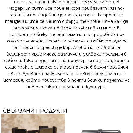
идея или да оставим послание във времето. В
модерния свят все повече хора прибягват към по-
значимите и идейни декори за стена. Въпреки че
тенденциите се менят с бързи темпове, няма как да
отречем, че когато вложим чувство и мисъл в
конкретно бижу, то автоматично придобива по-
голямо значение и сантиментална стойност. Далеч
от просто красив декор, Дървото на Живота
всъщност крие много различни и дълбоки послания в
себе си. Това е един от най-популярните знаци, който
също така е широко разпространен в бижутерийния
свят. Дървото на Живота е символ с хилядолетна
история, който присъства в почти всички познати на
човечеството религии и култури.
СВЪРЗАНИ ПРОДУКТИ