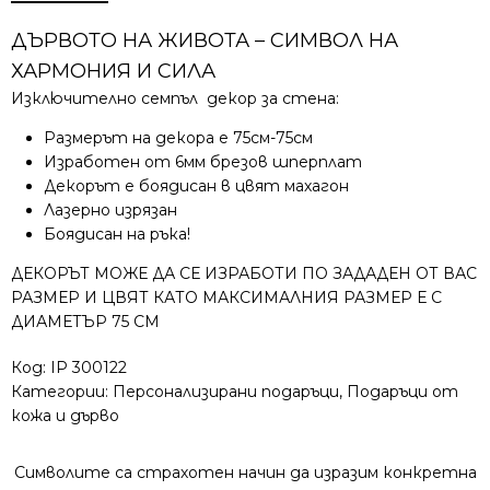
ДЪРВОТО НА ЖИВОТА – СИМВОЛ НА
ХАРМОНИЯ И СИЛА
Изключително семпъл декор за стена:
Размерът на декора е 75см-75см
Изработен от 6мм брезов шперплат
Декорът е боядисан в цвят махагон
Лазерно изрязан
Боядисан на ръка!
ДЕКОРЪТ МОЖЕ ДА СЕ ИЗРАБОТИ ПО ЗАДАДЕН ОТ ВАС
РАЗМЕР И ЦВЯТ КАТО МАКСИМАЛНИЯ РАЗМЕР Е С
ДИАМЕТЪР 75 СМ
Код:
IP 300122
Категории:
Персонализирани подаръци
,
Подаръци от
кожа и дърво
Символите са страхотен начин да изразим конкретна